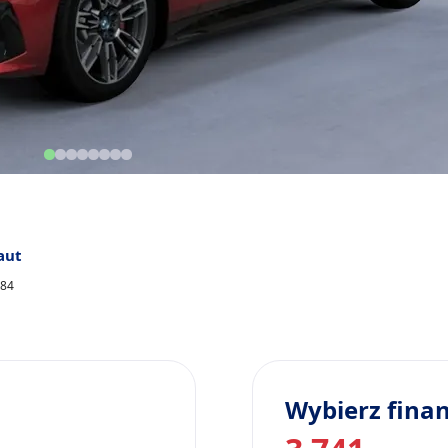
aut
384
Wybierz fina