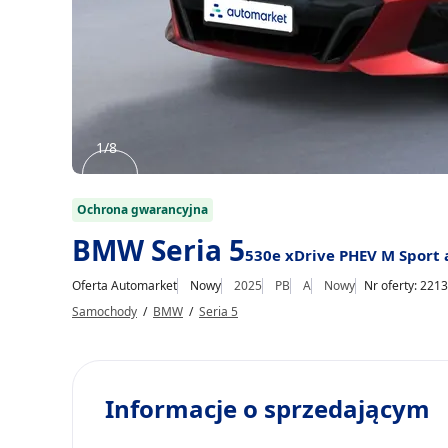
1/8
Item
1
Ochrona gwarancyjna
of
BMW Seria 5
530e xDrive PHEV M Sport 
8
Oferta Automarket
Nowy
2025
PB
A
Nowy
Nr oferty: 221
Samochody
/
BMW
/
Seria 5
Informacje o sprzedającym