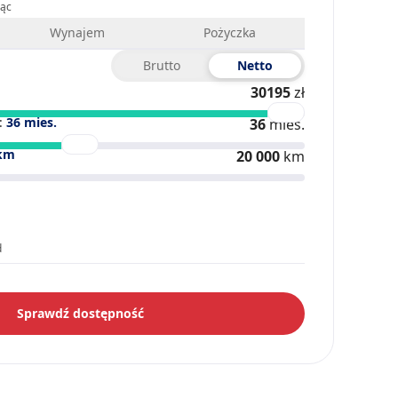
iąc
Wynajem
Pożyczka
Brutto
Netto
30195
zł
:
36
mies.
36
mies.
km
20 000
km
d
Sprawdź dostępność