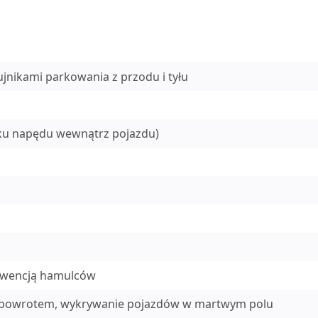
jnikami parkowania z przodu i tyłu
ęku napędu wewnątrz pojazdu)
erwencją hamulców
m powrotem, wykrywanie pojazdów w martwym polu