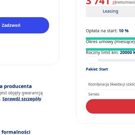
3 741
zł
netto/mies
Leasing
Zadzwoń
Opłata na start:
10
%
Okres umowy (miesiące)
Roczny limit km:
20000
Pakiet: Start
Koordynacja likwidacji szkó
a producenta
jest objęty gwarancją
Serwis
a.
Sprawdź szczegóły
formalności