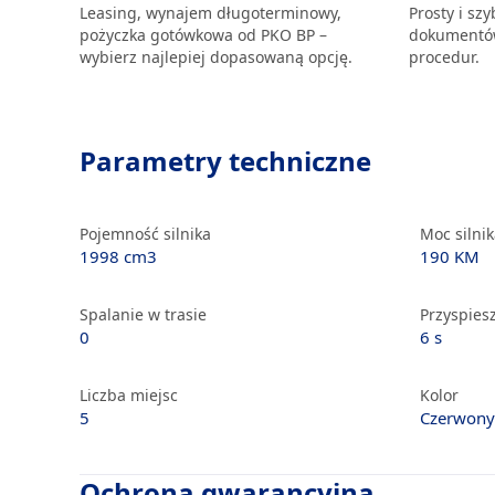
Leasing, wynajem długoterminowy,
Prosty i sz
pożyczka gotówkowa od PKO BP –
dokumentów
wybierz najlepiej dopasowaną opcję.
procedur.
Parametry techniczne
Pojemność silnika
Moc silni
1998 cm3
190 KM
Spalanie w trasie
Przyspiesz
0
6 s
Liczba miejsc
Kolor
5
Czerwony
Ochrona gwarancyjna