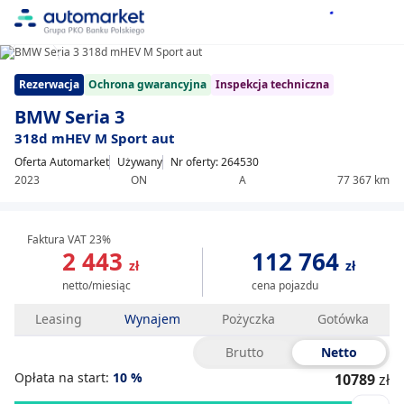
1/20
Item
Rezerwacja
Ochrona gwarancyjna
Inspekcja techniczna
1
of
BMW Seria 3
20
318d mHEV M Sport aut
Oferta Automarket
Używany
Nr oferty: 264530
2023
ON
A
77 367 km
Faktura VAT 23%
2 443
112 764
zł
zł
netto/miesiąc
cena pojazdu
Leasing
Wynajem
Pożyczka
Gotówka
Brutto
Netto
Opłata na start:
10
%
10789
zł