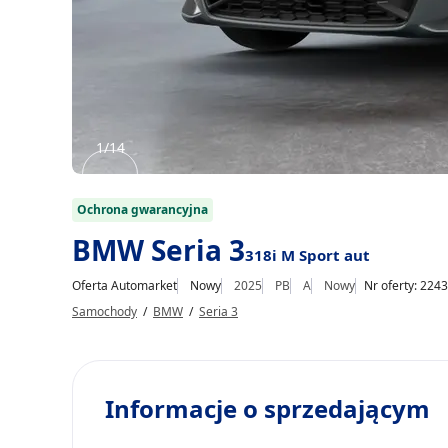
1/14
Item
1
Ochrona gwarancyjna
of
BMW Seria 3
318i M Sport aut
14
Oferta Automarket
Nowy
2025
PB
A
Nowy
Nr oferty: 224
Samochody
/
BMW
/
Seria 3
Informacje o sprzedającym