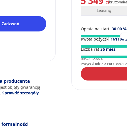
5 349
zł
brutto/mie
Leasing
Zadzwoń
Opłata na start:
30.00
%
Kwota pożyczki
161100
z
Liczba rat
36
mies.
RRSO: 12.66%
Pożyczki udziela PKO Bank Pol
a producenta
jest objęty gwarancją
a.
Sprawdź szczegóły
formalności