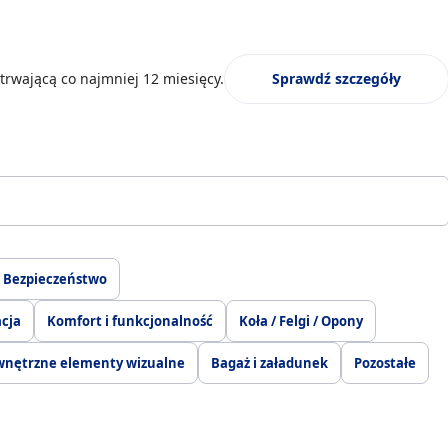
trwającą co najmniej 12 miesięcy.
Sprawdź szczegóły
Bezpieczeństwo
acja
Komfort i funkcjonalność
Koła / Felgi / Opony
wnętrzne elementy wizualne
Bagaż i załadunek
Pozostałe