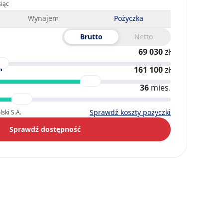
siąc
Wynajem
Pożyczka
Brutto
Netto
69 030
zł
ł
161 100
zł
36
mies.
Sprawdź koszty pożyczki
ski S.A.
Sprawdź dostępność