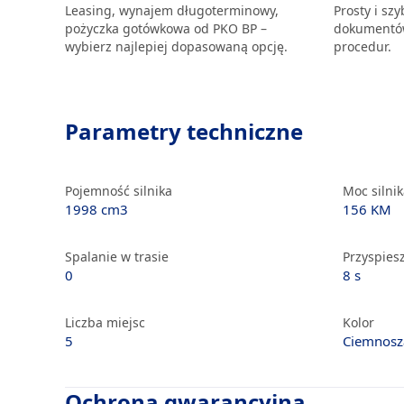
Leasing, wynajem długoterminowy,
Prosty i sz
pożyczka gotówkowa od PKO BP –
dokumentów
wybierz najlepiej dopasowaną opcję.
procedur.
Parametry techniczne
Pojemność silnika
Moc silni
1998 cm3
156 KM
Spalanie w trasie
Przyspiesz
0
8 s
Liczba miejsc
Kolor
5
Ciemnosz
Ochrona gwarancyjna