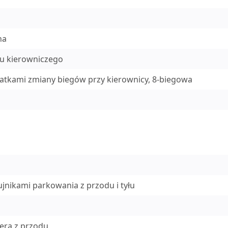
na
u kierowniczego
patkami zmiany biegów przy kierownicy, 8-biegowa
jnikami parkowania z przodu i tyłu
era z przodu