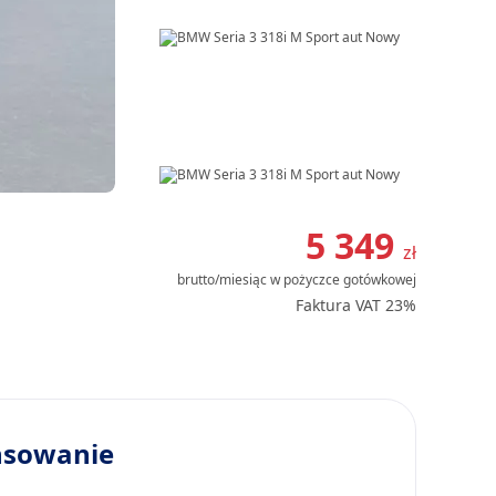
Item
1
5 349
zł
of
brutto/miesiąc
w pożyczce gotówkowej
14
Faktura VAT 23%
nsowanie