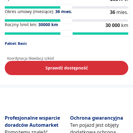
Okres umowy (miesiące):
36
mies.
36
mies.
Roczny limit km:
30000
km
30 000
km
Pakiet: Basic
Koordynacja likwidacji szkód
Sprawdź dostępność
Profesjonalne wsparcie
Ochrona gwarancyjna
doradców Automarket
Ten pojazd jest objęty
Pomożemy znaleźć
dodatkową ochroną