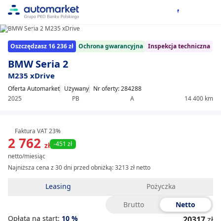
1/8
Item
Oszczędzasz 16 236 zł
Ochrona gwarancyjna
Inspekcja techniczna
1
of
BMW Seria 2
8
M235 xDrive
Oferta Automarket
Używany
Nr oferty: 284288
2025
PB
A
14 400 km
Faktura VAT 23%
2 762
-451 zł
zł
netto/miesiąc
Najniższa cena z 30 dni przed obniżką:
3213 zł netto
Leasing
Pożyczka
Brutto
Netto
Opłata na start:
10
%
20317
zł