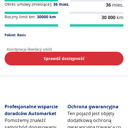
Okres umowy (miesiące):
36
mies.
36
mies.
Roczny limit km:
30000
km
30 000
km
Pakiet: Basic
Koordynacja likwidacji szkód
Sprawdź dostępność
Profesjonalne wsparcie
Ochrona gwarancyjna
doradców Automarket
Ten pojazd jest objęty
Pomożemy znaleźć
dodatkową ochroną
samochód dopasowany
gwarancyjną trwającą co