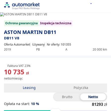
1/20
Item
Ochrona gwarancyjna
Inspekcja techniczna
1
of
ASTON MARTIN DB11
20
DB11 V8
Oferta Automarket
Używany
Nr oferty: 101355
2019
PB
A
20 000 km
Faktura VAT 23%
10 735
zł
netto/miesiąc
Leasing
Pożyczka
Brutto
Netto
Opłata na start:
10
%
81293
zł