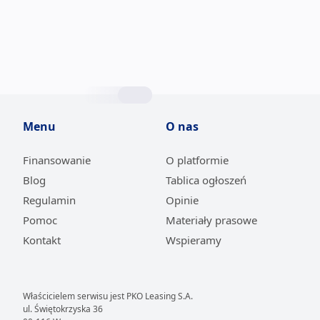
modeli Skody Superb III (3V) i Volkswagena Passata B8
z benzynowymi silnikami. Sprawdziliśmy, jak radzą
sobie w codziennym użytkowaniu, oceniliśmy komfort
jazdy, osiągi, zużycie paliwa i nowoczesne technologie.
Sprawdź który z tych popularnych samochodów
okazał się lepszy?
Menu
O nas
Finansowanie
O platformie
Blog
Tablica ogłoszeń
Regulamin
Opinie
Pomoc
Materiały prasowe
Kontakt
Wspieramy
Właścicielem serwisu jest PKO Leasing S.A.
ul. Świętokrzyska 36