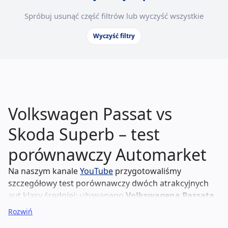
Spróbuj usunąć część filtrów lub wyczyść wszystkie
Wyczyść filtry
Volkswagen Passat vs
Skoda Superb – test
porównawczy Automarket
Na naszym kanale
YouTube
przygotowaliśmy
szczegółowy test porównawczy dwóch atrakcyjnych
aut klasy średniej: używanego
Volkswagena Passata
kontra używanej
Skody Superb
w wynajmie
Rozwiń
długoterminowym
. Test porównawczy dotyczy