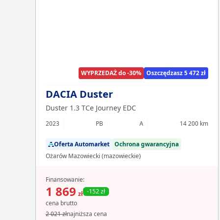
WYPRZEDAŻ do -30%
Oszczędzasz 5 472 zł
DACIA Duster
Duster 1.3 TCe Journey EDC
2023
PB
A
14 200 km
Oferta Automarket
Ochrona gwarancyjna
Ożarów Mazowiecki (mazowieckie)
Finansowanie:
1 869
-152 zł
zł
cena brutto
2 021 zł
najniższa cena