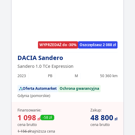
WYPRZEDAŻ do -30%
Oszczędzasz 2 088 zł
DACIA Sandero
Sandero 1.0 TCe Expression
2023
PB
M
50 360 km
Oferta Automarket
Ochrona gwarancyjna
Gdynia (pomorskie)
Finansowanie:
Zakup:
1 098
48 800
-58 zł
zł
zł
cena brutto
cena brutto
1 156 zł
najniższa cena