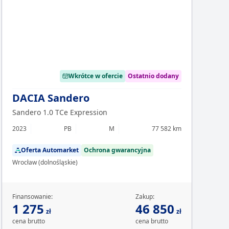
Chcesz z
Sp
Wkrótce w ofercie
Ostatnio dodany
DACIA Sandero
Sandero 1.0 TCe Expression
2023
PB
M
77 582 km
Oferta Automarket
Ochrona gwarancyjna
Wrocław (dolnośląskie)
Finansowanie:
Zakup:
1 275
46 850
zł
zł
cena brutto
cena brutto