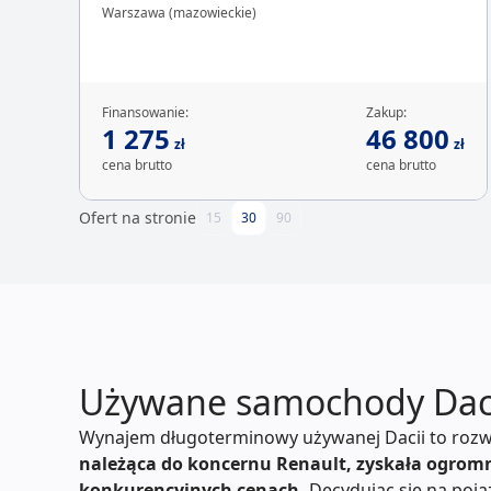
Warszawa (mazowieckie)
Finansowanie:
Zakup:
1 275
46 800
zł
zł
cena brutto
cena brutto
Ofert na stronie
15
30
90
Używane samochody Dac
Wynajem długoterminowy używanej Dacii to rozwi
należąca do koncernu Renault, zyskała ogrom
konkurencyjnych cenach.
Decydując się na poja