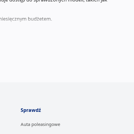
 miesięcznym budżetem.
ątkowo firma produkowała modele na licencji
orców, które byłyby jednocześnie trwałe i łatwe
ogowych, budując reputację Dacia jako
 idei dostarczania maksymalnej wartości w jak
 jest szczegółowo weryfikowany. Każdy
ły, takie jak silnik, skrzynia biegów, układ
mają pewność, że otrzymują auto w pełni
Sprawdź
h technologii pochodzących z koncernu Renault.
wnych napraw.
Auta poleasingowe