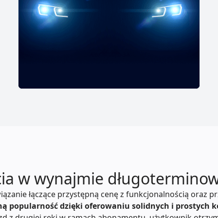
ia w wynajmie długotermino
ązanie łączące przystępną cenę z funkcjonalnością oraz p
ną popularność dzięki oferowaniu solidnych i prostych
zd z drugiej ręki w ramach abonamentu, użytkownik otrzym