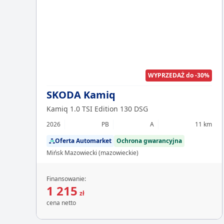
WYPRZEDAŻ do -30%
SKODA Kamiq
Kamiq 1.0 TSI Edition 130 DSG
2026
PB
A
11 km
Oferta Automarket
Ochrona gwarancyjna
Mińsk Mazowiecki (mazowieckie)
Finansowanie:
1 215
zł
cena netto