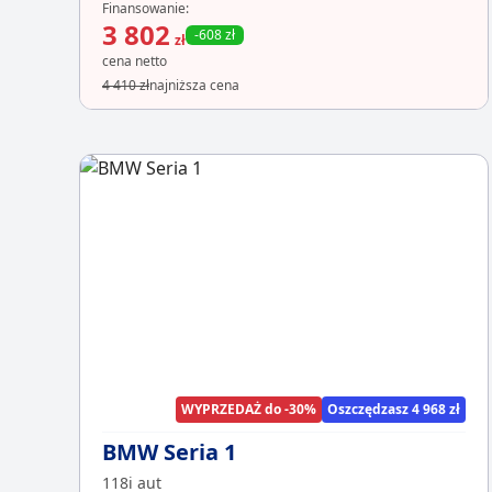
Finansowanie:
3 802
-608 zł
zł
cena netto
4 410 zł
najniższa cena
WYPRZEDAŻ do -30%
Oszczędzasz 4 968 zł
BMW Seria 1
118i aut