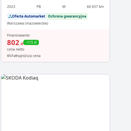
2023
PB
M
66 657 km
Oferta Automarket
Ochrona gwarancyjna
Warszawa (mazowieckie)
Finansowanie:
802
-115 zł
zł
cena netto
917 zł
najniższa cena
Chcesz z
Sp