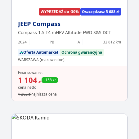
WYPRZEDAŻ do -30%
Oszczędzasz 5 688 zł
JEEP Compass
Compass 1.5 T4 mHEV Altitude FWD S&S DCT
2024
PB
A
32 812 km
Oferta Automarket
Ochrona gwarancyjna
WARSZAWA (mazowieckie)
Finansowanie:
1 104
-158 zł
zł
cena netto
1 262 zł
najniższa cena