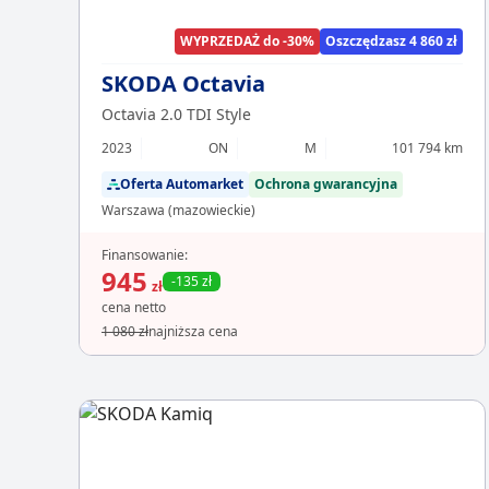
WYPRZEDAŻ do -30%
Oszczędzasz 4 860 zł
SKODA Octavia
Octavia 2.0 TDI Style
2023
ON
M
101 794 km
Oferta Automarket
Ochrona gwarancyjna
Warszawa (mazowieckie)
Finansowanie:
945
-135 zł
zł
cena netto
1 080 zł
najniższa cena