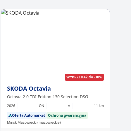
Chcesz z
Sp
WYPRZEDAŻ do -30%
SKODA Octavia
Octavia 2.0 TDI Edition 130 Selection DSG
2026
ON
A
11 km
Oferta Automarket
Ochrona gwarancyjna
Mińsk Mazowiecki (mazowieckie)