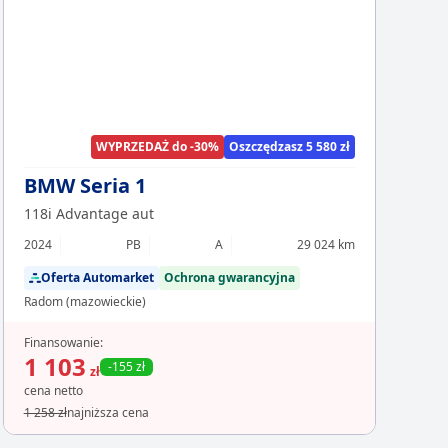
Chcesz z
Sp
WYPRZEDAŻ do -30%
Oszczędzasz 5 580 zł
BMW Seria 1
118i Advantage aut
2024
PB
A
29 024 km
Oferta Automarket
Ochrona gwarancyjna
Radom (mazowieckie)
Finansowanie:
1 103
-155 zł
zł
cena netto
1 258 zł
najniższa cena