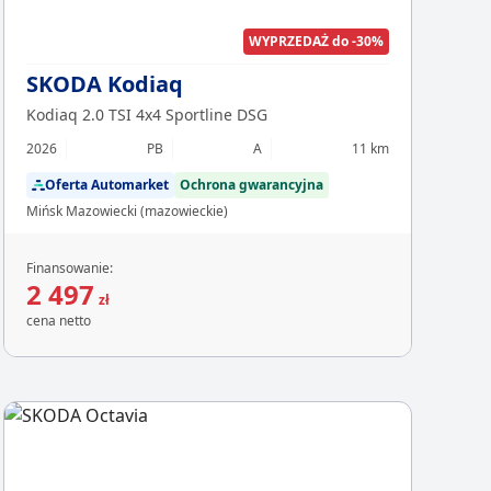
WYPRZEDAŻ do -30%
SKODA Kodiaq
Kodiaq 2.0 TSI 4x4 Sportline DSG
2026
PB
A
11 km
Oferta Automarket
Ochrona gwarancyjna
Mińsk Mazowiecki (mazowieckie)
Finansowanie:
2 497
zł
cena netto