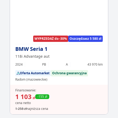
WYPRZEDAŻ do -30%
Oszczędzasz 5 580 zł
BMW Seria 1
118i Advantage aut
2024
PB
A
43 970 km
Oferta Automarket
Ochrona gwarancyjna
Radom (mazowieckie)
Finansowanie:
1 103
-155 zł
zł
cena netto
1 258 zł
najniższa cena