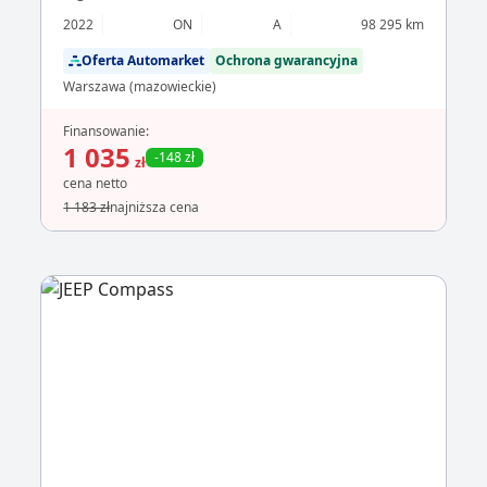
2022
ON
A
98 295 km
Oferta Automarket
Ochrona gwarancyjna
Warszawa (mazowieckie)
Finansowanie:
1 035
-148 zł
zł
cena netto
1 183 zł
najniższa cena