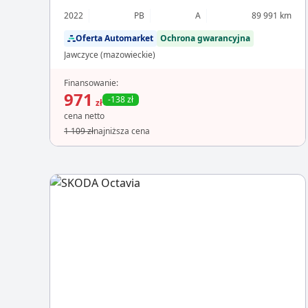
2022
PB
A
89 991 km
Oferta Automarket
Ochrona gwarancyjna
Jawczyce (mazowieckie)
Finansowanie:
971
-138 zł
zł
cena netto
1 109 zł
najniższa cena