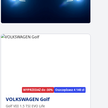
Chcesz z
Sp
WYPRZEDAŻ do -30%
Oszczędzasz 4 140 zł
VOLKSWAGEN Golf
Golf VIII 1.5 TSI EVO Life