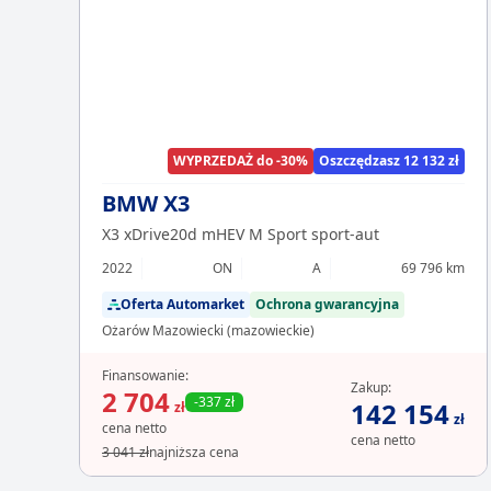
WYPRZEDAŻ do -30%
Oszczędzasz 12 132 zł
BMW X3
X3 xDrive20d mHEV M Sport sport-aut
2022
ON
A
69 796 km
Oferta Automarket
Ochrona gwarancyjna
Ożarów Mazowiecki (mazowieckie)
Finansowanie:
Zakup:
2 704
-337 zł
142 154
zł
zł
cena netto
cena netto
3 041 zł
najniższa cena