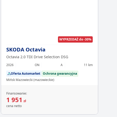
Chcesz z
Sp
WYPRZEDAŻ do -30%
SKODA Octavia
Octavia 2.0 TDI Drive Selection DSG
2026
ON
A
11 km
Oferta Automarket
Ochrona gwarancyjna
Mińsk Mazowiecki (mazowieckie)
Finansowanie:
1 951
zł
cena netto