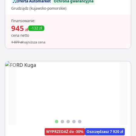
Oferta Automarket
Ochrona gwarancyjna
Grudziądz (kujawsko-pomorskie)
Finansowanie:
945
-132 zł
zł
cena netto
1 077 zł
najniższa cena
WYPRZEDAŻ do -30%
Oszczędzasz 7 920 zł