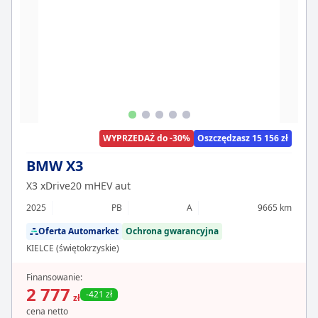
WYPRZEDAŻ do -30%
Oszczędzasz 15 156 zł
BMW X3
X3 xDrive20 mHEV aut
2025
PB
A
9665 km
Oferta Automarket
Ochrona gwarancyjna
KIELCE (świętokrzyskie)
Finansowanie:
2 777
-421 zł
zł
cena netto