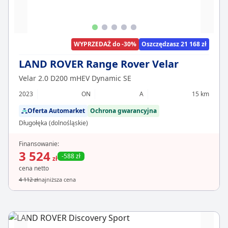
WYPRZEDAŻ do -30%
Oszczędzasz 21 168 zł
LAND ROVER Range Rover Velar
Velar 2.0 D200 mHEV Dynamic SE
2023
ON
A
15 km
Oferta Automarket
Ochrona gwarancyjna
Długołęka (dolnośląskie)
Finansowanie:
3 524
-588 zł
zł
cena netto
4 112 zł
najniższa cena