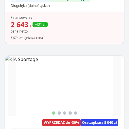
Długołęka (dolnośląskie)
Finansowanie:
2 643
-431 zł
zł
cena netto
3 074 zł
najniższa cena
WYPRZEDAŻ do -30%
Oszczędzasz 5 040 zł