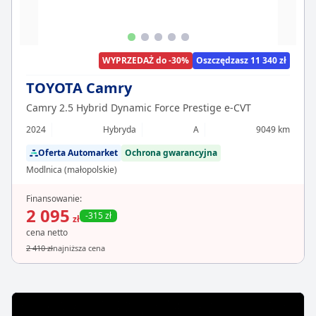
WYPRZEDAŻ do -30%
Oszczędzasz 11 340 zł
TOYOTA Camry
Camry 2.5 Hybrid Dynamic Force Prestige e-CVT
2024
Hybryda
A
9049 km
Oferta Automarket
Ochrona gwarancyjna
Modlnica (małopolskie)
Finansowanie:
2 095
-315 zł
zł
cena netto
2 410 zł
najniższa cena