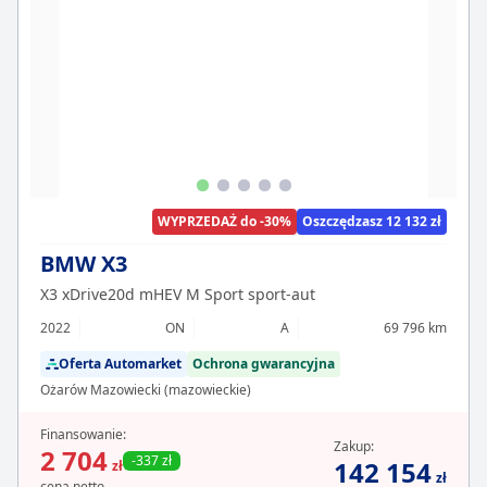
WYPRZEDAŻ do -30%
Oszczędzasz 12 132 zł
BMW X3
X3 xDrive20d mHEV M Sport sport-aut
2022
ON
A
69 796 km
Oferta Automarket
Ochrona gwarancyjna
Ożarów Mazowiecki (mazowieckie)
Finansowanie:
Zakup:
2 704
-337 zł
142 154
zł
zł
cena netto