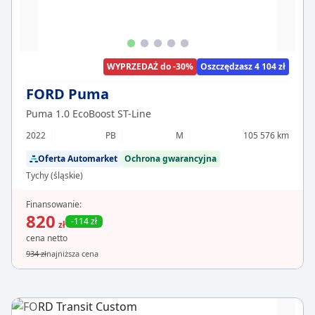
WYPRZEDAŻ do -30%
Oszczędzasz 4 104 zł
FORD Puma
Puma 1.0 EcoBoost ST-Line
2022
PB
M
105 576 km
Oferta Automarket
Ochrona gwarancyjna
Tychy (śląskie)
Finansowanie:
820
-114 zł
zł
cena netto
934 zł
najniższa cena