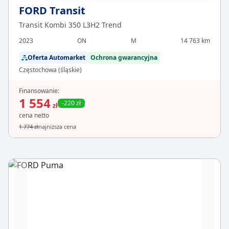
FORD Transit
Transit Kombi 350 L3H2 Trend
2023
ON
M
14 763 km
Oferta Automarket
Ochrona gwarancyjna
Częstochowa (śląskie)
Finansowanie:
1 554
-220 zł
zł
cena netto
1 774 zł
najniższa cena