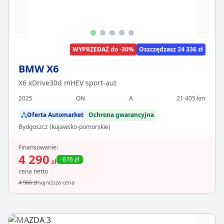
WYPRZEDAŻ do -30%
Oszczędzasz 24 336 zł
BMW X6
X6 xDrive30d mHEV sport-aut
2025
ON
A
21 405 km
Oferta Automarket
Ochrona gwarancyjna
Bydgoszcz (kujawsko-pomorskie)
Finansowanie:
4 290
-676 zł
zł
cena netto
4 966 zł
najniższa cena