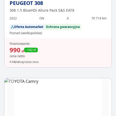
PEUGEOT 308
308 1.5 BlueHDi Allure Pack S&S EAT8
2022
ON
A
70 719 km
Oferta Automarket
Ochrona gwarancyjna
Poznań (wielkopolskie)
Finansowanie:
990
-142 zł
zł
cena netto
1 132 zł
najniższa cena