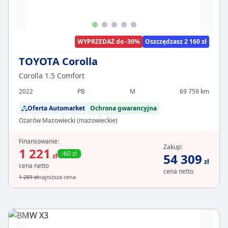
WYPRZEDAŻ do -30%
Oszczędzasz 2 160 zł
TOYOTA Corolla
Corolla 1.5 Comfort
2022
PB
M
69 759 km
Oferta Automarket
Ochrona gwarancyjna
Ożarów Mazowiecki (mazowieckie)
Finansowanie:
Zakup:
1 221
-60 zł
54 309
zł
zł
cena netto
cena netto
1 281 zł
najniższa cena