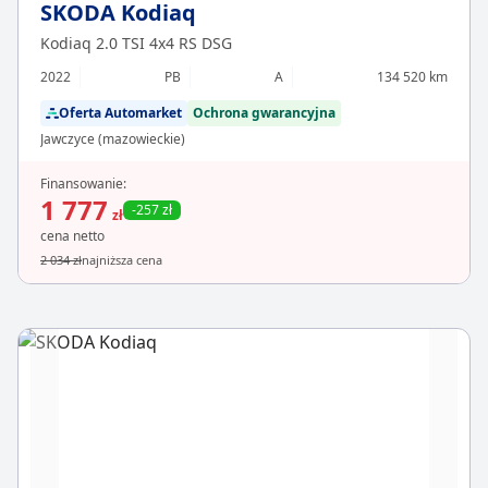
SKODA Kodiaq
Kodiaq 2.0 TSI 4x4 RS DSG
2022
PB
A
134 520 km
Oferta Automarket
Ochrona gwarancyjna
Jawczyce (mazowieckie)
Finansowanie:
1 777
-257 zł
zł
cena netto
2 034 zł
najniższa cena