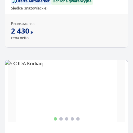
Oferta Automarket
Ochrona gwarancyjna
Siedlce (mazowieckie)
Finansowanie:
2 430
zł
cena netto