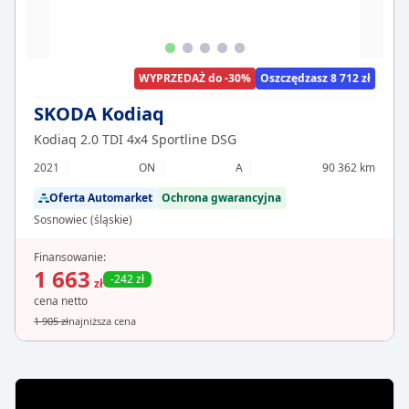
WYPRZEDAŻ do -30%
Oszczędzasz 8 712 zł
SKODA Kodiaq
Kodiaq 2.0 TDI 4x4 Sportline DSG
2021
ON
A
90 362 km
Oferta Automarket
Ochrona gwarancyjna
Sosnowiec (śląskie)
Finansowanie:
1 663
-242 zł
zł
cena netto
1 905 zł
najniższa cena