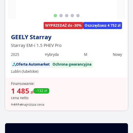
WYPRZEDAŻ do -30%
Oszczędzasz 4 752 zł
GEELY Starray
Starray EM-i 1.5 PHEV Pro
2025
Hybryda
M
Nowy
Oferta Automarket
Ochrona gwarancyjna
Lublin (lubelskie)
Finansowanie:
1 485
-132 zł
zł
cena netto
1 617 zł
najniższa cena