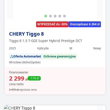
WYPRZEDAŻ do -30%
Oszczędzasz 6 264 zł
CHERY Tiggo 8
Tiggo 8 1.5 T-GDI Super Hybrid Prestige DCT
2025
Hybryda
M
Nowy
Oferta Automarket
Ochrona gwarancyjna
Wrocław (dolnośląskie)
Finansowanie:
2 299
-174 zł
zł
cena netto
2 473 zł
najniższa cena