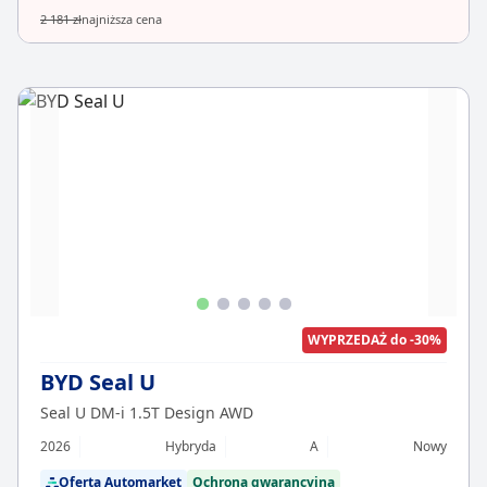
2 181 zł
najniższa cena
WYPRZEDAŻ do -30%
BYD Seal U
Seal U DM-i 1.5T Design AWD
2026
Hybryda
A
Nowy
Oferta Automarket
Ochrona gwarancyjna