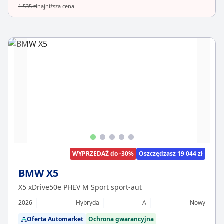
1 535 zł
najniższa cena
WYPRZEDAŻ do -30%
Oszczędzasz 19 044 zł
BMW X5
X5 xDrive50e PHEV M Sport sport-aut
2026
Hybryda
A
Nowy
Oferta Automarket
Ochrona gwarancyjna