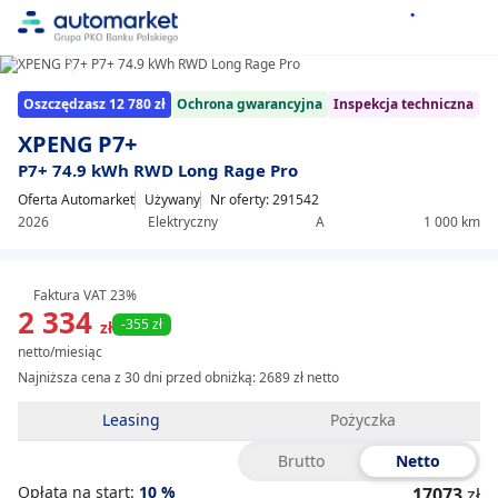
1/28
Item
Oszczędzasz 12 780 zł
Ochrona gwarancyjna
Inspekcja techniczna
1
of
XPENG P7+
28
P7+ 74.9 kWh RWD Long Rage Pro
Oferta Automarket
Używany
Nr oferty: 291542
2026
Elektryczny
A
1 000 km
Faktura VAT 23%
2 334
-355 zł
zł
netto/miesiąc
Najniższa cena z 30 dni przed obniżką:
2689 zł netto
Leasing
Pożyczka
Brutto
Netto
Opłata na start:
10
%
17073
zł