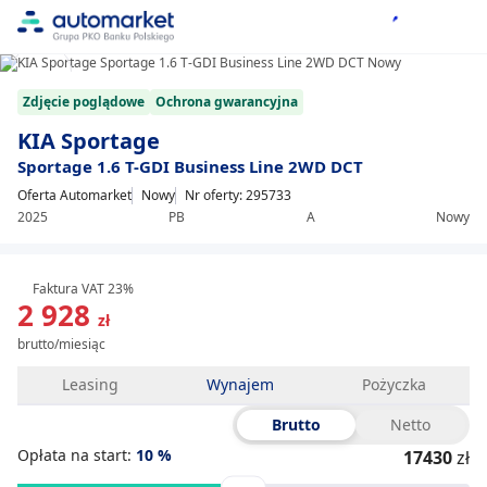
1/8
Item
Zdjęcie poglądowe
Ochrona gwarancyjna
1
of
KIA Sportage
8
Sportage 1.6 T-GDI Business Line 2WD DCT
Oferta Automarket
Nowy
Nr oferty: 295733
2025
PB
A
Nowy
Faktura VAT 23%
2 928
zł
brutto/miesiąc
Leasing
Wynajem
Pożyczka
Brutto
Netto
Opłata na start:
10
%
17430
zł