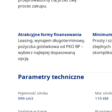
przeprowadzimy Cię przez cały
proces zakupu.
Atrakcyjne formy finansowania
Minimum 
Leasing, wynajem długoterminowy,
Prosty i s
pożyczka gotówkowa od PKO BP –
zbędnych
wybierz najlepiej dopasowaną
skompliko
opcję.
Parametry techniczne
Pojemność silnika
Moc silni
999 cm3
110 KM
Spalanie w trasie
Przyspiesz