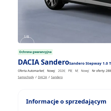
1/8
Item
1
Ochrona gwarancyjna
of
DACIA Sandero
Sandero Stepway 1.0 
8
Oferta Automarket
Nowy
2026
PB
M
Nowy
Nr oferty: 28
Samochody
/
DACIA
/
Sandero
Informacje o sprzedającym