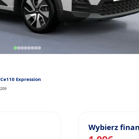
TCe110 Expression
8209
Wybierz fina