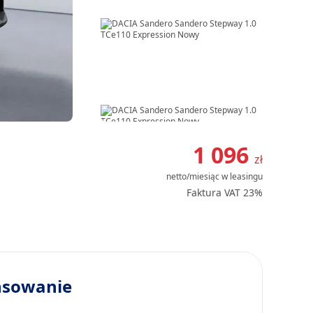
Item
1
1 096
zł
of
netto/miesiąc
w leasingu
8
Faktura VAT 23%
nsowanie