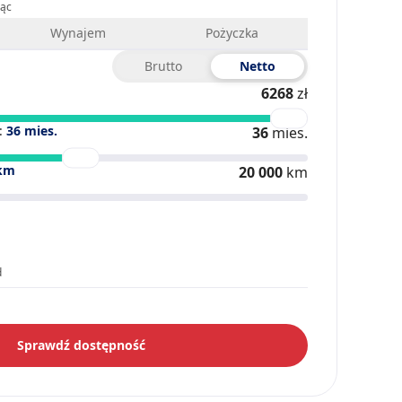
iąc
Wynajem
Pożyczka
Brutto
Netto
6268
zł
:
36
mies.
36
mies.
km
20 000
km
d
Sprawdź dostępność