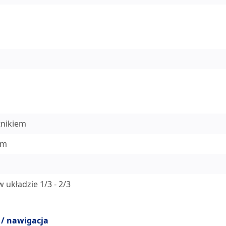
tnikiem
em
układzie 1/3 - 2/3
 / nawigacja