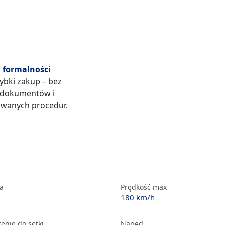
formalności
zybki zakup – bez
 dokumentów i
wanych procedur.
ka
Prędkość max
180 km/h
enie do setki
Napęd