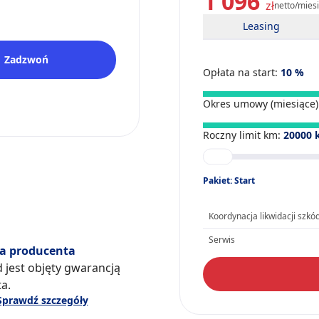
1 096
zł
netto/mies
Leasing
Zadzwoń
Opłata na start:
10
%
Okres umowy (miesiące)
Roczny limit km:
20000
Pakiet: Start
Koordynacja likwidacji szkó
Serwis
a producenta
 jest objęty gwarancją
a.
Sprawdź szczegóły